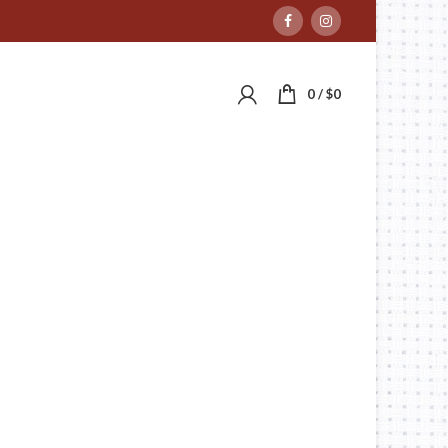
0
/
$
0