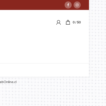
0
/
$
0