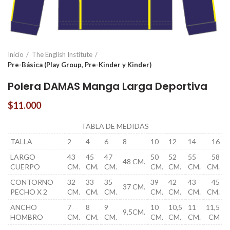
Inicio
The English Institute
Pre-Básica (Play Group, Pre-Kinder y Kinder)
Polera DAMAS Manga Larga Deportiva
$
11.000
TABLA DE MEDIDAS
TALLA
2
4
6
8
10
12
14
16
LARGO
43
45
47
50
52
55
58
48 CM.
CUERPO
CM.
CM.
CM.
CM.
CM.
CM.
CM.
CONTORNO
32
33
35
39
42
43
45
37 CM.
PECHO X 2
CM.
CM.
CM.
CM.
CM.
CM.
CM.
ANCHO
7
8
9
10
10,5
11
11,5
9,5CM.
HOMBRO
CM.
CM.
CM.
CM.
CM.
CM.
CM