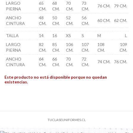
LARGO
65
68
70
73
76 CM.
79 CM.
PIERNA
CM.
CM.
CM.
CM.
ANCHO
48
50
52
56
60 CM.
62 CM.
CINTURA
CM.
CM.
CM.
CM.
TALLA
14
16
XS
S
M
L
LARGO
82
85
106
107
108
109
PIERNA
CM.
CM.
CM.
CM.
CM.
CM.
ANCHO
64
66
70
72
74 CM.
76 CM.
CINTURA
CM.
CM.
CM.
CM.
Este producto no está disponible porque no quedan
existencias.
TUCLASEUNIFORMES.CL