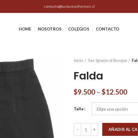
contacto@tuclaseuniformes.cl
HOME
NOSOTROS
COLEGIOS
CONTACTO
Inicio
San Ignacio el Bosque
Fal
Falda
$
9.500
–
$
12.500
Talla
Cantidad
AÑADIR AL C