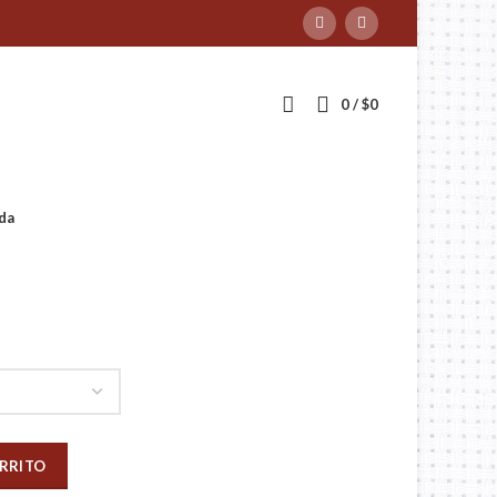
0
/
$
0
da
ARRITO